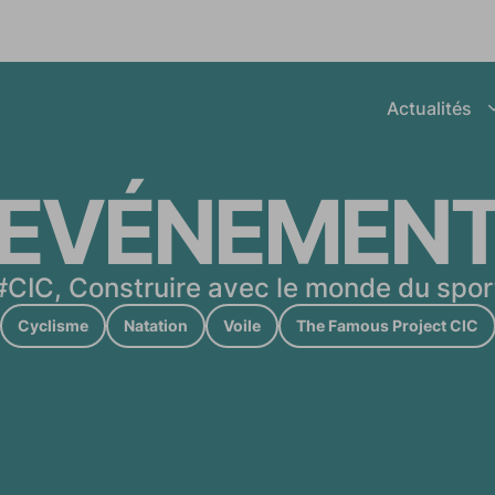
Afficher le sous
Actualités
next_
EVÉNEMEN
#CIC, Construire avec le monde du spor
Cyclisme
Natation
Voile
The Famous Project CIC