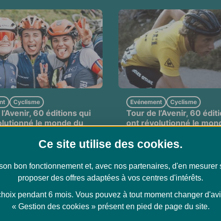
nt
Cyclisme
Evénement
Cyclisme
l’Avenir, 60 éditions qui
Tour de l’Avenir, 60 édit
olutionné le monde du
ont révolutionné le mon
e (partie 4/4)
cyclisme (partie 3/4)
Ce site utilise des
cookies
.
r son bon fonctionnement et, avec nos partenaires, d'en mesurer
proposer des offres adaptées à vos centres d'intérêts.
oix pendant 6 mois. Vous pouvez à tout moment changer d'avis 
« Gestion des cookies » présent en pied de page du site.