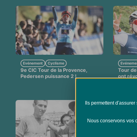
Evénement
Cyclisme
Evéneme
9e CIC Tour de la Provence,
Tour de 
Pedersen puissance 2 !
ont rév
cyclism
Ils permettent d'assure
Nous conservons vos ch