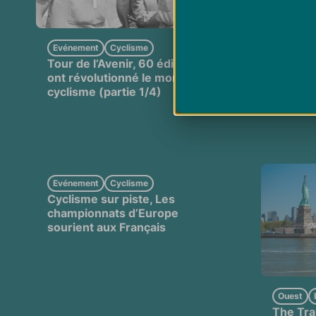
Evénement
Cyclisme
Voile
E
Tour de l’Avenir, 60 éditions qui
Sailorz, 
ont révolutionné le monde du
cyclisme (partie 1/4)
Evénement
Cyclisme
Cyclisme sur piste, Les
championnats d’Europe
sourient aux Français
Ouest
The Tra