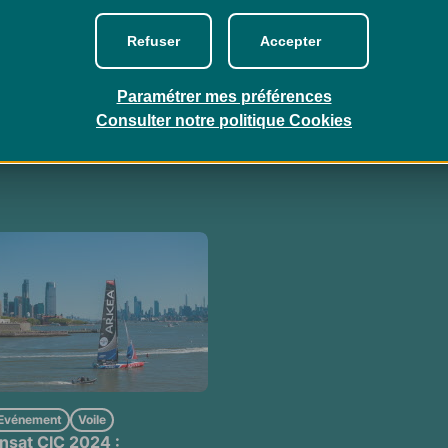
Refuser
Accepter
vénement
Nord Ouest
Evénement
Voi
le festival pur sel
CIC Normandy Channel 
Paramétrer mes préférences
2025, un parcours de 1
Consulter notre politique
Cookies
milles exigeant
Evénement
Voile
nsat CIC 2024 :