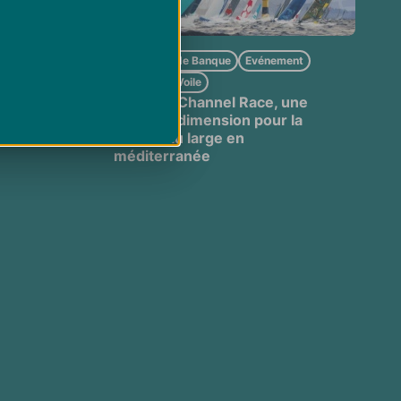
le
Lyonnaise de Banque
Evénement
Race
A la une
Voile
000
CIC Med Channel Race, une
nouvelle dimension pour la
course au large en
méditerranée