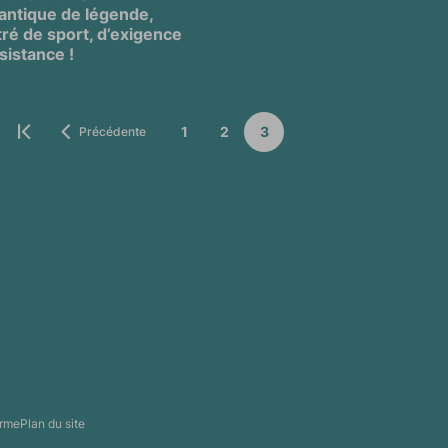
lantique de légende,
ré de sport, d’exigence
sistance !
previous_chapter
previous_page
1
2
3
Précédente
Première page
Page
orme
Plan du site