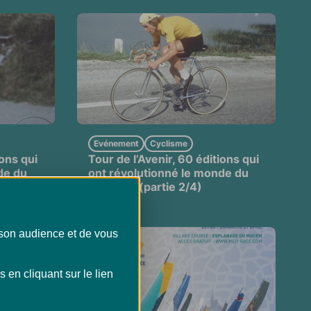
Evénement
Cyclisme
ions qui
Tour de l’Avenir, 60 éditions qui
de du
ont révolutionné le monde du
cyclisme (partie 2/4)
 son audience et de vous
en cliquant sur le lien