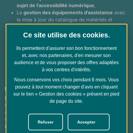
sujet de l'accessibilité numérique
,
La
gestion des équipements d'assistance
avec
la mise à jour du catalogue de matériels et
logiciels d'assistance, l'
accompagnement des
correspondants Handicap
lors des commandes
Ce site utilise des
cookies
.
d'équipement d'assistance, le
support sur les
logiciels d'assistance
,
Ils permettent d'assurer son bon fonctionnement
Le
support technique et l'assistance
,
et, avec nos partenaires, d'en mesurer son
La
communication en interne sur l'accessibilité
.
audience et de vous proposer des offres adaptées
à vos centres d'intérêts.
Nous conservons vos choix pendant 6 mois. Vous
pouvez à tout moment changer d'avis en cliquant
Formations et sensibilisation
sur le lien « Gestion des cookies » présent en pied
Des modules de
e-learning
sont proposés afin de
de page du site.
sensibiliser tous les développeurs, rédacteurs de
contenus (y compris les documents
PDF
),
webmasters, maîtrise d’ouvrage, organisateurs,
UX
Refuser
Accepter
Designers
, etc.