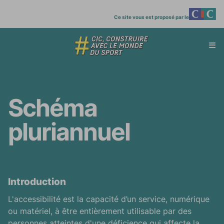
Ce site vous est proposé par le
Affi
menu
Schéma
pluriannuel
Introduction
L’accessibilité numérique
L'accessibilité est la capacité d’un service, numérique
ou matériel, à être entièrement utilisable par des
personnes atteintes d'une déficience qui affecte la