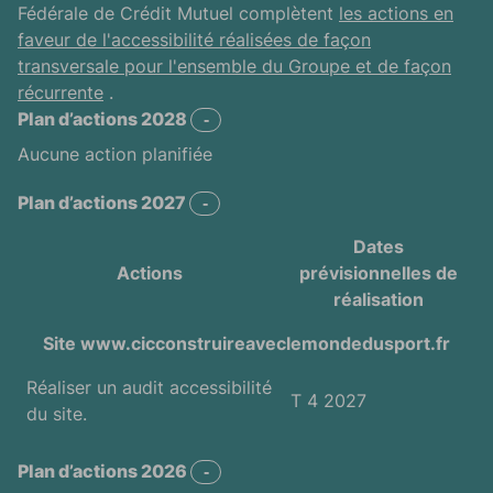
Fédérale de Crédit Mutuel complètent
les actions en
faveur de l'accessibilité réalisées de façon
transversale pour l'ensemble du Groupe et de façon
récurrente
.
Plan d’actions 2028
-
Plan d’actions 2028
Aucune action planifiée
Plan d’actions 2027
-
Plan d’actions 2027
Dates
Actions
prévisionnelles de
réalisation
2027 Plan d’actions. Tableau listant les actions qui son
Site www.cicconstruireaveclemondedusport.fr
Réaliser un audit accessibilité
T
4 2027
du site.
Plan d’actions 2026
-
Plan d’actions 2026