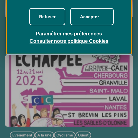
Refuser
Accepter
Evénement
A la une
Cyclisme
Ouest
Le CIC devient le partenaire titre de la Bretagne
Paramétrer mes préférences
Classic !
Consulter notre politique
Cookies
Evénement
A la une
Cyclisme
Ouest