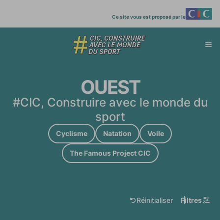
Ce site vous est proposé par le
Affi
menu
OUEST
#CIC, Construire avec le monde du
sport
Cyclisme
Natation
Voile
The Famous Project CIC
Réinitialiser
Filtres
reset
filters
les filtres