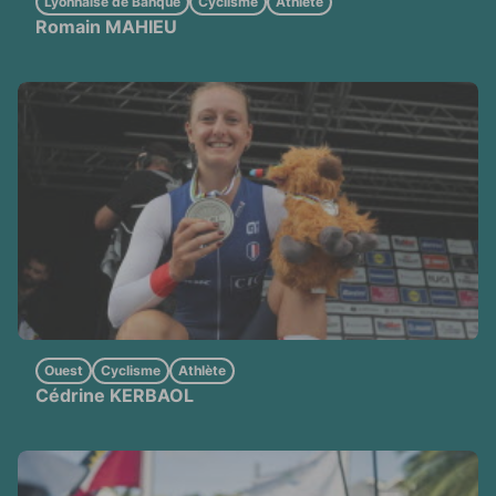
Lyonnaise de Banque
Cyclisme
Athlète
Romain MAHIEU
Ouest
Cyclisme
Athlète
Cédrine KERBAOL