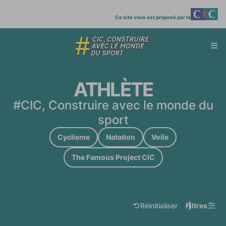
Ce site vous est proposé par le
Affi
menu
ATHLÈTE
#CIC, Construire avec le monde du
sport
Cyclisme
Natation
Voile
The Famous Project CIC
Réinitialiser
Filtres
reset
filters
les filtres