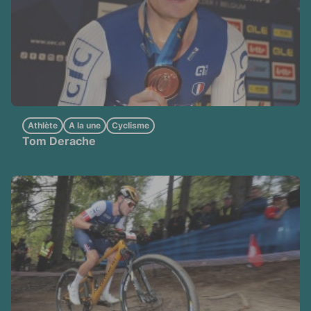
Athlète
A la une
Cyclisme
Tom Derache