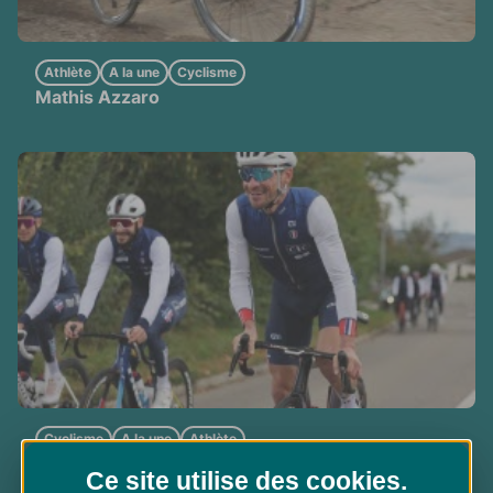
Athlète
A la une
Cyclisme
Mathis Azzaro
Cyclisme
A la une
Athlète
Thomas Voeckler : "La technologie, bien sûr !
Ce site utilise des
cookies
.
Mais il faut gagner en sécurité"