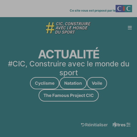
Ce site vous est proposé par le
Affi
menu
ACTUALITÉ
#CIC, Construire avec le monde du
sport
Cyclisme
Natation
Voile
The Famous Project CIC
Réinitialiser
Filtres
reset
filters
les filtres