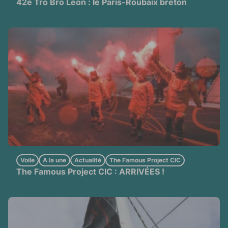
42e Tro Bro Leon : le Paris-Roubaix breton
Voile
A la une
Actualité
The Famous Project CIC
The Famous Project CIC : ARRIVÉES !