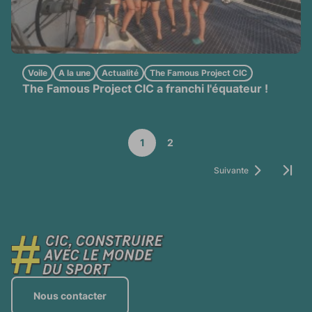
Voile
A la une
Actualité
The Famous Project CIC
The Famous Project CIC a franchi l'équateur !
1
2
next_page
next_chapter
Suivante
Page
Derni
Nous contacter